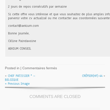
2 jours de repos consécutifs par semaine
Si cette offre vous intéresse et que vous souhaitez de plus amples in
parvenir votre cv actualisé ou me contacter aux coordonnées suivantes
contact@aekium.com
Bonne journée,
Céline Paindavoine
AEKIUM CONSEIL
sur
Posted in |
Commentaires fermés
SECOND
«
CHEF PATISSIER * –
DE
CRÊPIER(HF)-44
»
BELGIQUE
CUISINE
« Previous Image
–
44
COMMENTS ARE CLOSED