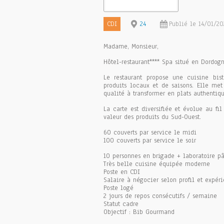
CDI
24
Publié le 14/01/20
Madame, Monsieur,
Hôtel-restaurant**** Spa situé en Dordo
Le restaurant propose une cuisine b
produits locaux et de saisons. Elle me
qualité à transformer en plats authentiqu
La carte est diversifiée et évolue au f
valeur des produits du Sud-Ouest.
60 couverts par service le midi
100 couverts par service le soir
10 personnes en brigade + laboratoire pâ
Très belle cuisine équipée moderne
Poste en CDI
Salaire à négocier selon profil et expér
Poste logé
2 jours de repos consécutifs / semaine
Statut cadre
Objectif : Bib Gourmand