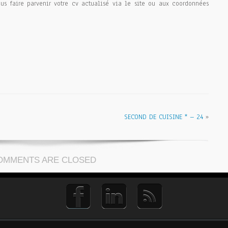
us faire parvenir votre cv actualisé via le site ou aux coordonnées
F
SECOND DE CUISINE * – 24
»
SINE
OMMENTS ARE CLOSED