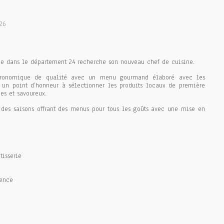
26
gne dans le département 24 recherche son nouveau chef de cuisine.
istronomique de qualité avec un menu gourmand élaboré avec les
t un point d’honneur à sélectionner les produits locaux de première
es et savoureux.
il des saisons offrant des menus pour tous les goûts avec une mise en
tisserie
ience