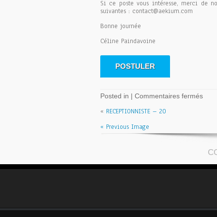
Si ce poste vous intéresse, merci de no
suivantes : contact@aekium.com
Bonne journée
Céline Paindavoine
sur
Posted in |
Commentaires fermés
CHE
«
RECEPTIONNISTE – 20
DE
CUI
« Previous Image
–
24
C